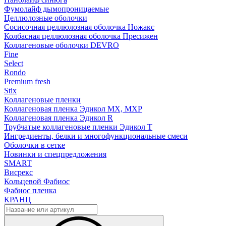
Фумолайф дымопроницаемые
Целлюлозные оболочки
Сосисочная целлюлозная оболочка Ножакс
Колбасная целлюлозная оболочка Пресижен
Коллагеновые оболочки DEVRO
Fine
Select
Rondo
Premium fresh
Stix
Коллагеновые пленки
Коллагеновая пленка Эдикол MX, MXP
Коллагеновая пленка Эдикол R
Трубчатые коллагеновые пленки Эдикол T
Ингредиенты, белки и многофункциональные смеси
Оболочки в сетке
Новинки и спецпредложения
SMART
Висрекс
Кольцевой Фабиос
Фабиос пленка
КРАНЦ