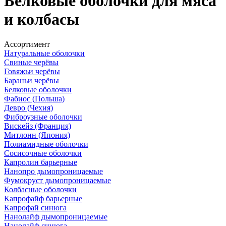
Белковые оболочки для мяса
и колбасы
Ассортимент
Натуральные оболочки
Свиные черёвы
Говяжьи черёвы
Бараньи черёвы
Белковые оболочки
Фабиос (Польша)
Девро (Чехия)
Фиброузные оболочки
Вискейз (Франция)
Митлонн (Япония)
Полиамидные оболочки
Сосисочные оболочки
Капролин барьерные
Нанопро дымопроницаемые
Фумокруст дымопроницаемые
Колбасные оболочки
Капрофайф барьерные
Капрофай синюга
Нанолайф дымопроницаемые
Нанолайф синюга