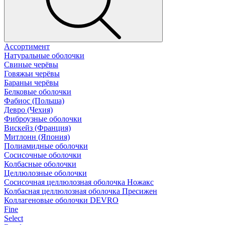
Ассортимент
Натуральные оболочки
Свиные черёвы
Говяжьи черёвы
Бараньи черёвы
Белковые оболочки
Фабиос (Польша)
Девро (Чехия)
Фиброузные оболочки
Вискейз (Франция)
Митлонн (Япония)
Полиамидные оболочки
Сосисочные оболочки
Колбасные оболочки
Целлюлозные оболочки
Сосисочная целлюлозная оболочка Ножакс
Колбасная целлюлозная оболочка Пресижен
Коллагеновые оболочки DEVRO
Fine
Select